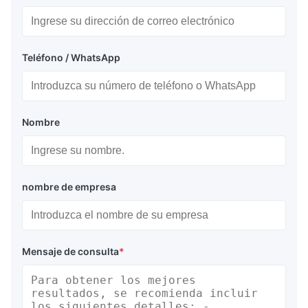
Ventajas Clave
Alta Capacidad de Flotación
Teléfono / WhatsApp
Las bolsas de aire de goma de salvamento generan una
capacidad de flotación sustancial con niveles de presión de aire
seguros, ofreciendo una flotabilidad que oscila entre 1 y 200
toneladas.
Nombre
Operación en Aguas Profundas
Las bolsas de aire de goma de salvamento marino son
adecuadas para operaciones de elevación de salvamento en
nombre de empresa
aguas profundas y pueden equiparse con válvulas de seguridad.
Resistencia a la Abrasión
Las bolsas de aire de goma de salvamento presentan capas de
Mensaje de consulta
*
refuerzo de 6 a 12 capas diseñadas para soportar una abrasión y
perforación significativas.
Aplicaciones Multipropósito