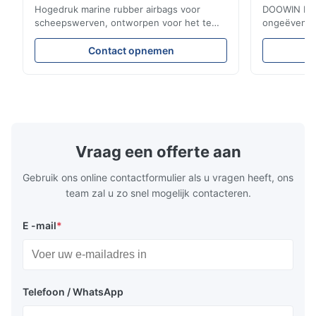
Hogedruk marine rubber airbags voor
DOOWIN Rubb
scheepswerven, ontworpen voor het te
ongeëvenaa
water laten, aanmeren en bergen van
synthetisch
schepen. Aanpasbare 3-12 lagen van
Wrapping Te
Contact opnemen
bandkordrubber garanderen duurzaamheid
CCS, BV, AB
en efficiëntie. Gecertificeerd door LR, BV,
bergingsair
CCS en voldoen aan ISO-normen. Inclusief
300t), diepw
accessoires zoals manometer, ventiel en
Aangepaste
connectoren. Garantie: 2 jaar.
scheepswrak
en dokconst
Vraag een offerte aan
Gebruik ons online contactformulier als u vragen heeft, ons
team zal u zo snel mogelijk contacteren.
E -mail
*
Telefoon / WhatsApp
Bouw van pneumatische rubberfenders