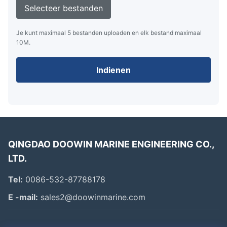
Selecteer bestanden
Je kunt maximaal 5 bestanden uploaden en elk bestand maximaal
10M.
Indienen
QINGDAO DOOWIN MARINE ENGINEERING CO.,
LTD.
Tel:
0086-532-87788178
Vliegtuigdruk
E -mail:
sales2@doowinmarine.com
Onze pneumatische rubber fenders zijn verkrijgbaar in twee
aanvankelijke drukniveaus: