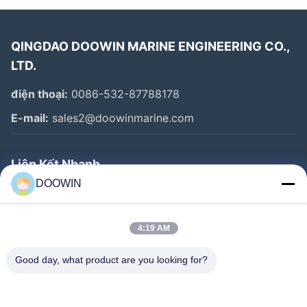
QINGDAO DOOWIN MARINE ENGINEERING CO.,
LTD.
điện thoại:
0086-532-87788178
E-mail:
sales2@doowinmarine.com
Liên Kết Nhanh
DOOWIN
Nhà
Sản Phẩm
4:19 AM
Về Chúng Tôi
Good day, what product are you looking for?
Tham Quan Nhà Máy
Kiểm Soát Chất Lượng