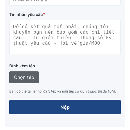
(mm)
Hiệu suất trước khi xả
Tin nhắn yêu cầu
*
HF
0:100
566
1774
1700x7200
HF
0:100
653
1731
2000x6000
HF
0:100
937
1996
2500x5500
Đính kèm tệp
HF
0:100
1932
3106
Chọn tệp
3300x6500
HF
0:100
3151
5067
Bạn có thể tải lên tối đa 5 tệp và mỗi tệp có kích thước tối đa 10M.
3300x10500
Nộp