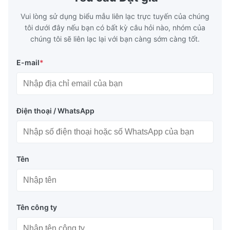
Vui lòng sử dụng biểu mẫu liên lạc trực tuyến của chúng
Sự độc đáo trong thiết kế
tôi dưới đây nếu bạn có bất kỳ câu hỏi nào, nhóm của
chúng tôi sẽ liên lạc lại với bạn càng sớm càng tốt.
Phao hơi cho tàu ngầm là phiên bản đặc biệt của phao cầu 
cảng được thiết kế riêng cho tàu ngầm. Loại phao này kết hợp 
E-mail
*
việc bơm một phần nước và khí, đồng thời được trang bị đối 
trọng để đảm bảo phao giữ vị trí thẳng đứng trong nước, bảo vệ 
hiệu quả thân tàu ngầm.
Điện thoại / WhatsApp
Áp suất bơm ban đầu 50KPA
Tên
Tên công ty
Mẫu mã
Nước : Khí
Năng lượng hấp
Lực phản
thụ (KNm)
hồi (kN)