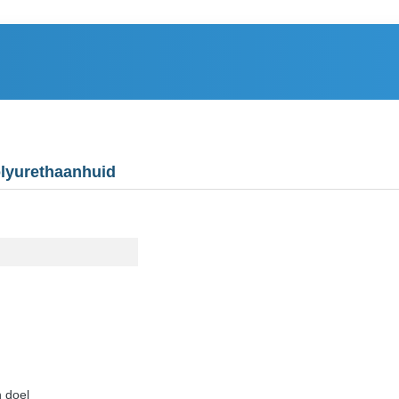
olyurethaanhuid
n doel