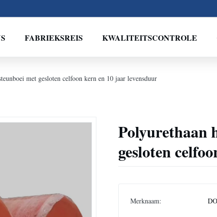
NS
FABRIEKSREIS
KWALITEITSCONTROLE
teunboei met gesloten celfoon kern en 10 jaar levensduur
Polyurethaan 
gesloten celfo
Merknaam:
DO