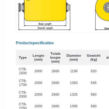
Productspecificaties
Totale
Lengte
Diameter
Gewicht
Type
lengte
d
(mm)
(mm)
(kg)
(mm)
CTB-
2000
2660
1195
520
1500
CTB-
2000
2660
1260
545
1700
CTB-
2000
2660
1325
560
2000
CTB-
2000
2660
1395
580
2250