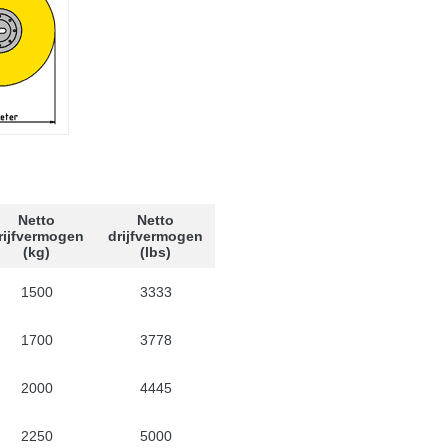
Netto
Netto
rijfvermogen
drijfvermogen
(kg)
(lbs)
1500
3333
1700
3778
2000
4445
2250
5000