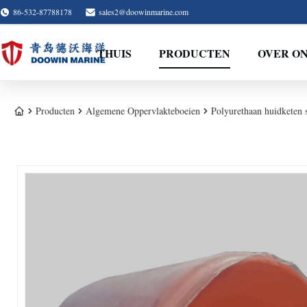
86-532-87788178
sales2@doowinmarine.com
THUIS
PRODUCTEN
OVER O
Producten
Algemene Oppervlakteboeien
Polyurethaan huidketen s