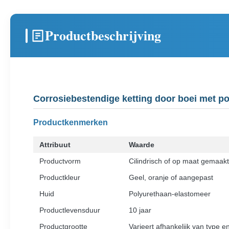
Productbeschrijving
Corrosiebestendige ketting door boei met p
Productkenmerken
Attribuut
Waarde
Productvorm
Cilindrisch of op maat gemaakt
Productkleur
Geel, oranje of aangepast
Huid
Polyurethaan-elastomeer
Productlevensduur
10 jaar
Productgrootte
Varieert afhankelijk van type e