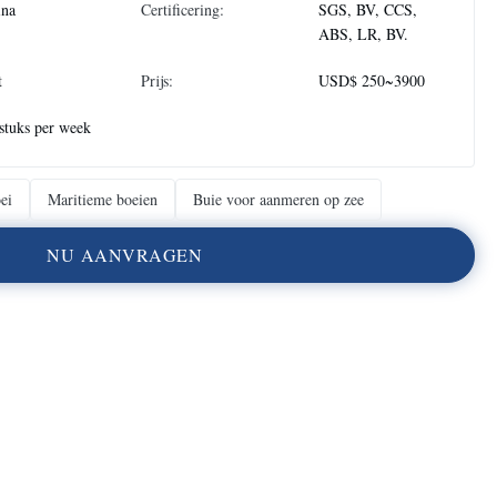
ina
Certificering:
SGS, BV, CCS,
ABS, LR, BV.
t
Prijs:
USD$ 250~3900
stuks per week
ei
Maritieme boeien
Buie voor aanmeren op zee
N
U
A
A
N
V
R
A
G
E
N