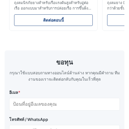
แกนใน
แกนโฟมเซลล์ปิด
ถุงลมนิรภัยยางสำหรับเรือแรงดันสูงสำหรับอู่ต่อ
ถุงลมยาง D
เรือ ออกแบบมาสำหรับการปล่อยเรือ การขึ้นฝั่ง
กว่าด้วยชั้
และการกู้ภัย ยางเสริมใยยาง 3-12 ชั้นที่ปรับแต่ง
ห่อหุ้มแบบ H
การรับประกัน
2 ปี
ได้ช่วยให้มั่นใจถึงความทนทานและประสิทธิภาพ
BV, ABS และ 
ติดต่อตอนนี้
รายละเอียดสินค้า
ได้รับการรับรองโดย LR, BV, CCS และเป็นไป
นี้ให้การลอย
ตามมาตรฐาน ISO รวมถึงอุปกรณ์เสริม เช่น เกจ
และทนต่อการข
ทุ่นลอยนอกชายฝั่งทั่วไปสร้างด้วยโพลีเอทิลีนเซลล์ปิด/โฟม
วาล์ว และขั้วต่อ การรับประกัน: 2 ปี
เรืออับปาง ส
EVA ที่ยืดหยุ่นได้รอบๆ งานเหล็กส่วนกลางด้านใน หุ้มด้วยผิว
ด้านนอกโพลียูรีเทน (PU) แกนโฟมโพลีเอทิลีน/EVA เซลล์
ปิดที่ยืดหยุ่นได้รับประกันประสิทธิภาพในการกันกระแทกและ
ขอทุน
ป้องกันการจมได้แม้ในกรณีที่เกิดความเสียหาย ผิวโพลียูรีเท
นอีลาสโตเมอร์ที่มีสีในตัวสามารถทนต่อการเสียดสีและการ
กรุณาใช้แบบสอบถามทางออนไลน์ด้านล่าง หากคุณมีคําถาม ทีม
เสื่อมสภาพของรังสีอัลตราไวโอเลต
งานของเราจะติดต่อกลับกับคุณในเร็วที่สุด
สำหรับสภาพแวดล้อมการทำงานที่รุนแรง ผิวโพลียูรีเทนอีลา
อีเมล
*
สโตเมอร์สามารถเสริมด้วยไนลอนเพื่อการเคลือบป้องกันที่มี
ความต้านทานการฉีกขาดสูง ทำให้ทุ่นมีอายุการใช้งาน
ยาวนานและแทบไม่ต้องมีการบำรุงรักษา
โทรศัพท์ / WhatsApp
ข้อมูลจำเพาะทุ่นยูทิลิตี้ทรงกระบอก