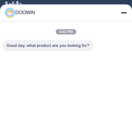
ลิงค์เร็ว
CUB-
2000
2500
1510
595
2800
DOOWIN
2800
บ้าน
ผลิตภัณฑ์
คิว
2000
2500
1520
550
3000
4:43 PM
บี-3000
เกี่ยวกับเรา
Good day, what product are you looking for?
ทัวร์โรงงาน
CUB-
2000
2500
1560
560
3200
3200
ควบคุมคุณภาพ
ติดต่อเรา
CUB-
2000
2500
1630
580
3500
3500
ข่าว
CUB-
2000
2500
1705
605
3900
ตามเรามา
3900