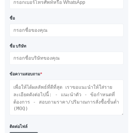
ทุ่นเสริมโซ่เติมโฟมทรงกระบอกขนาดตั้งแต่ 1 ตันถึง 4 ตัน
(หรือมากกว่า) - ติดตั้งที่ปลายแต่ละด้านด้วยห่วงผูกเรือหรือ
ชื่อ
แบบหมุนหรือผสมขึ้นอยู่กับการใช้งาน
ความ
แรง
ชื่อ บริษัท
ความ
ยาว
เส้นผ่าน
น้ำ
ลอยตัว
พิมพ์
ยาว
โดย
ศูนย์กลาง
หนัก
สุทธิ
(มม.)
รวม
(มม.)
(กก.)
(กก.)
(มม.)
ข้อความสอบถาม
*
คิว
1500
2100
1,080
375
1,000
บี-1000
CUB-
1550
2100
1160
380
1250
1250
คิว
ติดต่อไฟล์
2000
2500
1130
445
1500