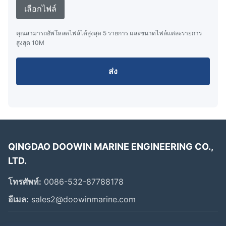
บี-1500
เลือกไฟล์
คิว
2000
2500
1180
455
1700
คุณสามารถอัพโหลดไฟล์ได้สูงสุด 5 รายการ และขนาดไฟล์แต่ละรายการ
บี-1700
สูงสุด 10M
CUB-
2000
2500
1190
460
1750
ส่ง
1750
คิว
2000
2500
1230
470
1850
บี-1850
CUB-
2000
2500
1290
485
2000
2000
QINGDAO DOOWIN MARINE ENGINEERING CO.,
LTD.
CUB-
2000
2500
1340
500
2250
2250
โทรศัพท์:
0086-532-87788178
อีเมล:
sales2@doowinmarine.com
คิว
2000
2500
1400
515
2500
บี-2500