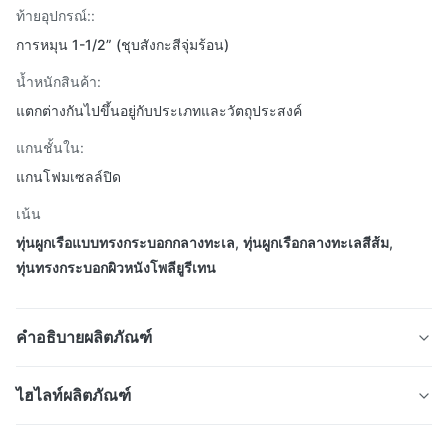
ท้ายอุปกรณ์::
การหมุน 1-1/2” (ชุบสังกะสีจุ่มร้อน)
น้ำหนักสินค้า:
แตกต่างกันไปขึ้นอยู่กับประเภทและวัตถุประสงค์
แกนชั้นใน:
แกนโฟมเซลล์ปิด
เน้น
ทุ่นผูกเรือแบบทรงกระบอกกลางทะเล
,
ทุ่นผูกเรือกลางทะเลสีส้ม
,
ทุ่นทรงกระบอกผิวหนังโพลียูรีเทน
คำอธิบายผลิตภัณฑ์
ทุ่นลอยน้ำนอกชายฝั่งทั่วไปจุดเดียวจอดเรือทุ่นเป่าลม
ไฮไลท์ผลิตภัณฑ์
คุณสมบัติของผลิตภัณฑ์
ทุ่นลอยน้ำนอกชายฝั่งทั่วไปจุดเดียวจอดเรือทุ่นเป่าลม
คุณลักษณะ
ค่า