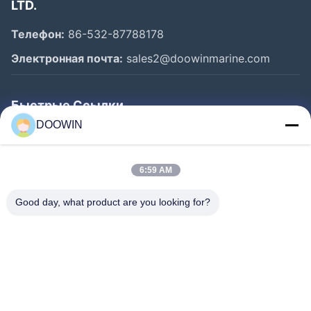
LTD.
Телефон:
86-532-87788178
Электронная почта:
sales2@doowinmarine.com
Быстрые Ссылки
DOOWIN
Главная Страница
Продукция
6:59 AM
О Компании
Good day, what product are you looking for?
Наша Фабрика
Контроль Качества
Контактные Данные
Новости