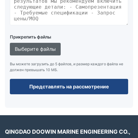
синтетической резины для легкой прочности
Гибкая конструкция упрощает установку в
труднодоступных местах
Укрепленные синтетической резиновой нитью для
повышения прочности
Прикрепить файлы
Испытаны при давлении выше рабочего для
обеспечения безопасности
Выберите файлы
Прочные изделия, предназначенные для тяжелых
работ в сложных условиях
Вы можете загрузить до 5 файлов, и размер каждого файла не
должен превышать 10 МБ.
Полный набор аксессуаров для немедленного
использования
Представлять на рассмотрение
Приспосабливается практически к любой
конфигурации труб
Компактные размеры позволяют быстро, легко и
безопасно вставлять и работать
QINGDAO DOOWIN MARINE ENGINEERING CO.,