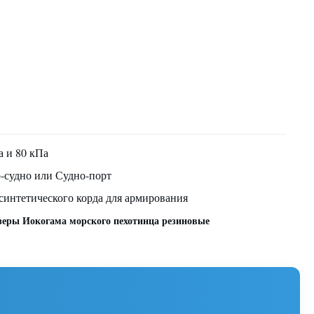
а и 80 кПа
-судно или Судно-порт
синтетического корда для армирования
зеры Иокогама морского пехотинца резиновые