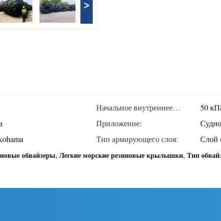
>
Начальное внутреннее
50 кП
давлениеE:
а
Приложение:
Судно
kohama
Тип армирующего слоя:
Слой 
,
,
иновые обвайзеры
Легкие морские резиновые крылышки
Тип обвай