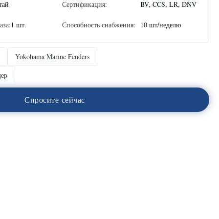
тай
Сертификация:
BV, CCS, LR, DNV
аза:
1 шт.
Способность снабжения:
10 шт/неделю
Yokohama Marine Fenders
дер
С
п
р
о
с
и
т
е
с
е
й
ч
а
с