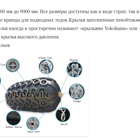
0 мм до 9000 мм. Все размеры доступны как в виде строп, так 
е кранцы для подводных лодок.
Крылья заполненные пеной
такж
ья иногда в просторечии называют «крыльями Yokohama» или «
крылья высокого давления.
ыльев