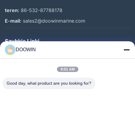
teren:
86-532-87788178
E-mail:
sales2@doowinmarine.com
Szybkie Linki
DOOWIN
Dom
Produkty
9:01 AM
O Nas
Good day, what product are you looking for?
Wycieczka Po Fabryce
Kontrola Jakości
Skontaktuj Się Z Nami
Aktualności