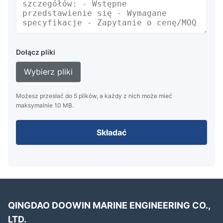
w celu zapewnienia bezpieczeństwa
Wytrzymałe produkty przeznaczone do trudnych zadań
w wymagających środowiskach
Kompletny zestaw akcesoriów do natychmiastowego
użytku
Dołącz pliki
Przystosowany do niemal każdej konfiguracji rur
Wybierz pliki
Kompaktowy rozmiar wydefalowany umożliwia szybkie,
łatwe i bezpieczne wstawianie i obsługę
Możesz przesłać do 5 plików, a każdy z nich może mieć
maksymalnie 10 MB.
Składać
QINGDAO DOOWIN MARINE ENGINEERING CO.,
LTD.