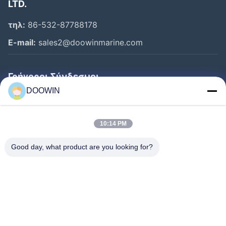
LTD.
τηλ:
86-532-87788178
E-mail:
sales2@doowinmarine.com
Γρήγοροι Σύνδεσμοι
DOOWIN
Αρχική Σελίδα
Προϊόντα
10:14 PM
Σχετικά Με Εμάς
Good day, what product are you looking for?
Γύρος Εργοστασίων
Ποιοτικός Έλεγχος
Επαφή
Νέα