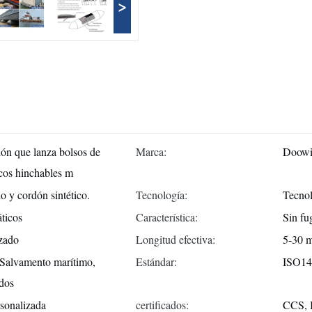
>
ión que lanza bolsos de
Marca:
Doow
acos hinchables m
 y cordón sintético.
Tecnología:
Tecnol
ticos
Característica:
Sin fu
izado
Longitud efectiva:
5-30 m
 Salvamento marítimo,
Estándar:
ISO14
dos
rsonalizada
certificados:
CCS, 