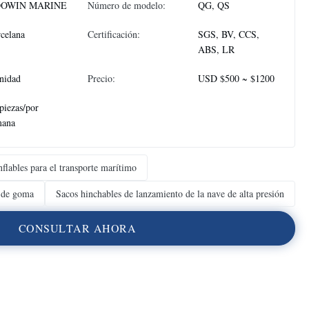
OWIN MARINE
Número de modelo:
QG, QS
celana
Certificación:
SGS, BV, CCS,
ABS, LR
nidad
Precio:
USD $500 ~ $1200
piezas/por
mana
nflables para el transporte marítimo
e de goma
Sacos hinchables de lanzamiento de la nave de alta presión
C
O
N
S
U
L
T
A
R
A
H
O
R
A