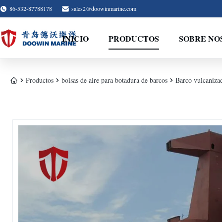
86-532-87788178
sales2@doowinmarine.com
INICIO
PRODUCTOS
SOBRE NO
Productos
bolsas de aire para botadura de barcos
Barco vulcanizad